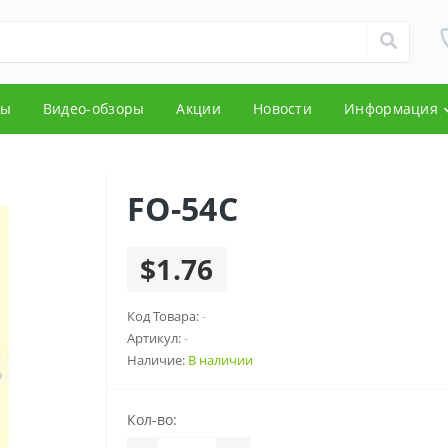
ды
Видео-обзоры
Акции
Новости
Информация
FO-54C
$1.76
Код Товара:
-
Артикул:
-
Наличие:
В наличии
Кол-во: