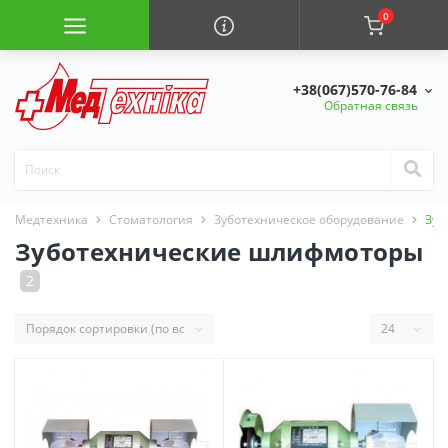
0
+38(067)570-76-84
Обратная связь
Медтехника
Стоматология
Зуботехническое оборудование
Зуб
Зуботехнические шлифмоторы