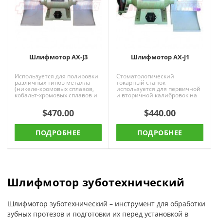
Шлифмотор AX-J3
Шлифмотор АX-J1
Используется для полировки
Стоматологический
различных типов металла
токарный станок
(никеле-хромовых сплавов,
используется для первичной
кобальт-хромовых сплавов и
и вторичной калибровок на
нержавеющей стали),
литье. Он, также может
пластиковых протезов, дент..
использоваться для
$470.00
$440.00
механической полировк..
ПОДРОБНЕЕ
ПОДРОБНЕЕ
Шлифмотор зуботехнический
Шлифмотор зуботехнический – инструмент для обработки
зубных протезов и подготовки их перед установкой в