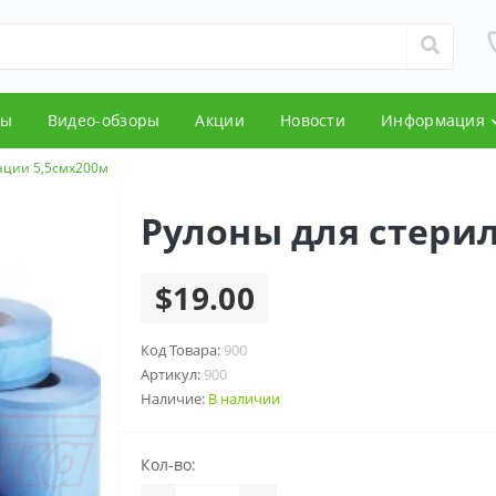
ды
Видео-обзоры
Акции
Новости
Информация
ации 5,5смх200м
Рулоны для стери
$19.00
Код Товара:
900
Артикул:
900
Наличие:
В наличии
Кол-во: