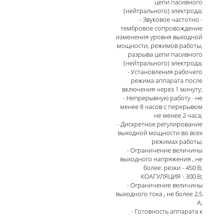
цепи пасивного
(нейтрального) электрода;
- Звуковое частотно -
тембровое сопровождение
изменения уровня выходной
мощности, режимов работы,
разрыва цепи пасивного
(нейтрального) электрода;
- Установления рабочего
режима аппарата после
включения через 1 минуту;
- Непрерывную работу - не
менее 8 часов с перерывом
не менее 2 часа;
- Дискретное регулирование
выходной мощности во всех
режимах работы;
- Ограничение величины
выходного напряжения , не
более: резки - 450 В;
КОАГУЛЯЦИЯ - 300 В;
- Ограничение величины
выходного тока , не более 2,5
А;
- Готовность аппарата к