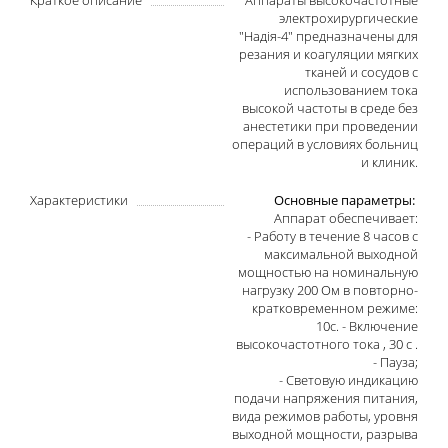
электрохирургические
"Надія-4" предназначены для
резания и коагуляции мягких
тканей и сосудов с
использованием тока
высокой частоты в среде без
анестетики при проведении
операций в условиях больниц
и клиник.
Характеристики
Основные параметры:
Аппарат обеспечивает:
- Работу в течение 8 часов с
максимальной выходной
мощностью на номинальную
нагрузку 200 Ом в повторно-
кратковременном режиме:
10с. - Включение
высокочастотного тока , 30 с .
- Пауза;
- Световую индикацию
подачи напряжения питания,
вида режимов работы, уровня
выходной мощности, разрыва