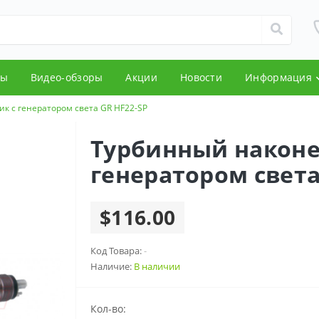
ды
Видео-обзоры
Акции
Новости
Информация
к с генератором света GR HF22-SP
Турбинный наконе
генератором света
$116.00
Код Товара:
-
Наличие:
В наличии
Кол-во: