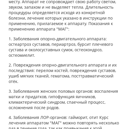
месту. Аппарат не сопровождает свою работу светом,
звуком, запахом и не выделяет тепла. Длительность
процедуры определяется исходя из конкретной
болезни, лечение которых указано в инструкции по
применению, прилагаемое к аппарату. Показания к
применению аппарата "МАГ":
1. Заболевания опорно-двигательного аппарата:
остеартроз суставов, периартроз, бурсит плечевого
сустава и околосуставных сумок, остеохондроз,
остеомиелит.
2. Повреждения опорно-двигательного аппарата и их
последствия: перелом костей, повреждения суставов,
ушиб мягких тканей, гематома, посттравматический
отёк.
3. Заболевания женских половых органов: воспаления
матки и придатков, гипофункция яичников,
климактерический синдром, спаечный процесс,
осложнения после родов.
4. Заболевания ЛОР-органов: гайморит, отит Курс
лечения аппаратом "МАГ" можно повторять несколько
раз в течение года, так как привыкания к этой