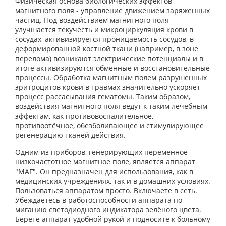
Физическая основа биологических эффектов
магнитного поля - управление движением заряженных
частиц. Под воздействием магнитного поля
улучшается текучесть и микроциркуляция крови в
сосудах, активизируется проницаемость сосудов, в
деформированной костной ткани (например, в зоне
перелома) возникают электрические потенциалы и в
итоге активизируются обменные и восстановительные
процессы. Обработка магнитным полем разрушенных
эритроцитов крови в травмах значительно ускоряет
процесс рассасывания гематомы. Таким образом,
воздействия магнитного поля ведут к таким лечебным
эффектам, как противовоспалительное,
противоотёчное, обезболивающее и стимулирующее
регенерацию тканей действия.
Одним из приборов, генерирующих переменное
низкочастотное магнитное поле, является аппарат
"МАГ". Он предназначен для использования, как в
медицинских учреждениях, так и в домашних условиях.
Пользоваться аппаратом просто. Включаете в сеть.
Убеждаетесь в работоспособности аппарата по
миганию светодиодного индикатора зелёного цвета.
Берёте аппарат удобной рукой и подносите к больному