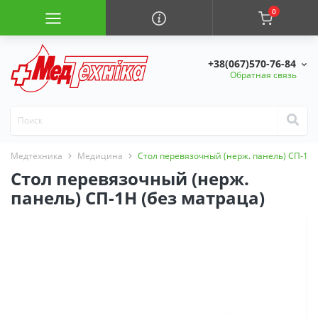
0
+38(067)570-76-84
Обратная связь
Медтехника
Медицина
Стол перевязочный (нерж. панель) СП-1Н 
Стол перевязочный (нерж.
панель) СП-1Н (без матраца)