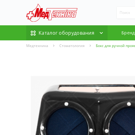
Каталог оборудования
Брен
Медтехника
Стоматология
Бокс для ручной проя