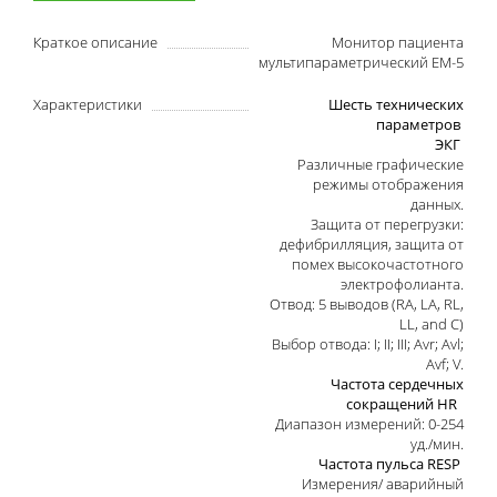
Краткое описание
Монитор пациента
мультипараметрический ЕМ-5
Характеристики
Шесть технических
параметров
ЭКГ
Различные графические
режимы отображения
данных.
Защита от перегрузки:
дефибрилляция, защита от
помех высокочастотного
электрофолианта.
Отвод: 5 выводов (RA, LA, RL,
LL, and C)
Выбор отвода: I; II; III; Avr; Avl;
Avf; V.
Частота сердечных
сокращений HR
Диапазон измерений: 0-254
уд./мин.
Частота пульса RESP
Измерения/ аварийный