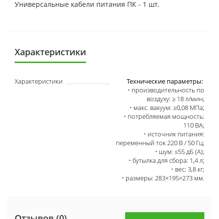
Универсальные кабели питания ПК - 1 шт.
Характеристики
Характеристики
Технические параметры:
• производительность по
воздуху: ≥ 18 л/мин;
• макс. вакуум: ≥0,08 МПа;
• потребляемая мощность:
110 ВА;
• источник питания:
переменный ток 220 В / 50 Гц;
• шум: ≤55 дБ (А);
• бутылка для сбора: 1,4 л;
• вес: 3,8 кг;
• размеры: 283×195×273 мм.
Отзывов (0)