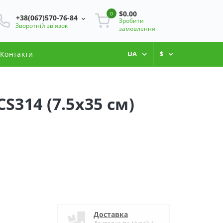
$0.00
0
+38(067)570-76-84
Зробити
Зворотній зв'язок
замовлення
Контакти
UA
$
S314 (7.5x35 см)
Доставка