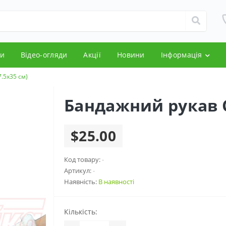
и
Відео-огляди
Акції
Новини
Інформація
.5x35 см)
Бандажний рукав C
$25.00
Код товару:
-
Артикул:
-
Наявність:
В наявності
Кількість: