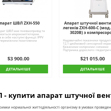
парат ШВЛ ZXH-550
Апарат штучної венти
легенів ZXH-600-C (мод
арат ШВЛ має пневмопривід та
3020B) з компресор
люється мікрокомп'ютером.
 в себе наступні функції: IPPV
Надзвичайні показники продукт
 переміжним позитивним
12,1-дюймовий сенсорний екран
 A/C (пі..
бажаними колірними схемами
Підтримка дорослого і педіатри
режимів вентиляції..
$3 900.00
$21 015.00
ДЕТАЛЬНІШЕ
ДЕТАЛЬНІШЕ
 - купити апарат штучної вен
римки нормальної життєдіяльності організму в умовах проведен