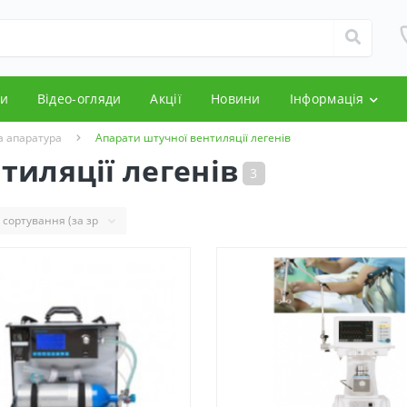
и
Відео-огляди
Акції
Новини
Інформація
а апаратура
Апарати штучної вентиляції легенів
тиляції легенів