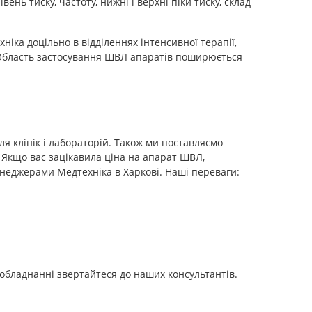
нь тиску, частоту, нижні і верхні піки тиску, склад
ніка доцільно в відділеннях інтенсивної терапії,
. Область застосування ШВЛ апаратів поширюється
я клінік і лабораторій. Також ми поставляємо
 Якщо вас зацікавила ціна на апарат ШВЛ,
менеджерами Медтехніка в Харкові. Наші переваги:
обладнанні звертайтеся до наших консультантів.