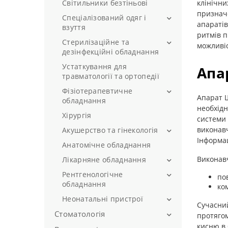
Світильники безтіньові
клінічни
Бандажі плечові
признач
Спеціалізований одяг і
Гіпсові тейпи, шини, бандажні
апараті
взуття
рукава
ритмів п
Стерилізаційне та
Медичні халати
Корсети для спини
можливіс
дезінфекційні обладнання
Спеціалізоване взуття
Шини на пальці
Устаткування для
Автоклави
Апа
Спеціалізований одяг жіночий
травматології та ортопедії
Автоклави на 18 літрів
Спеціалізований одяг
Фізіотерапевтичне
чоловічий
Автоклави на 23 літри
Апарат Ш
обладнання
необхідн
Бікси медичні
Хірургія
Інгалятори (небулайзери)
системи 
Бактерицидні лампи
Апарати Дарсонваль
виконавч
Акушерство та гінекологія
Камери КДЕ
Інформац
Опромінювачі
Анатомічне обладнання
Акушерсько-гінекологічний
Кип'ятильники дезінфекційні
інструментарій
Виконавч
Лікарняне обладнання
Стерилізатори сухожарові
Гінекологічні крісла
Рентгенологічне
Ваги для новонароджених
повітряні
по
обладнання
ко
Кушетки медичні
Неонатальні пристрої
Одяг рентгенозахисний
Ліжка лікарняні
Сучасни
Рентгенівські апарати
Стоматологія
Кювез для новонароджених
протягом
Ноші медичні
кисню в 