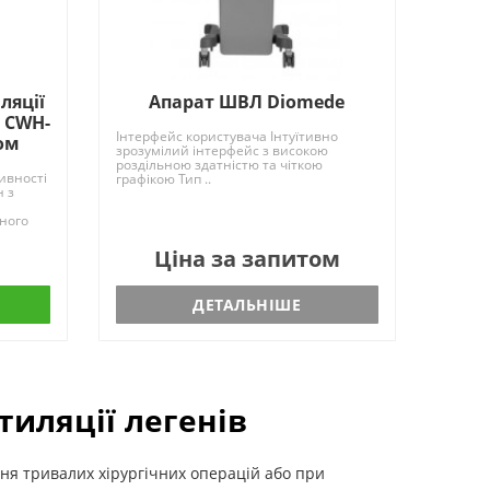
ляції
Апарат ШВЛ Diomede
. CWH-
Інтерфейс користувача Інтуїтивно
ом
зрозумілий інтерфейс з високою
роздільною здатністю та чіткою
ивності
графікою Тип ..
 з
чного
Ціна за запитом
ДЕТАЛЬНІШЕ
тиляції легенів
ня тривалих хірургічних операцій або при