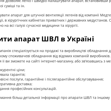
ня дозволяє легко і швидко налаштувати апарат, встановивши ріве
ї суміші та ін.
увати апарат для штучної вентиляції легенів від компанії Медтех
ії, в хірургічних кабінетах приватних і державних медустанов
о на всі галузі сучасної медицини та хірургії.
ити апарат ШВЛ в Україні
панія спеціалізується на продажі та виробництві обладнання дл
кому споживачеві обладнання від відомих компаній виробників.
я її ви зможете на сайті інтернет-магазину, або зв'язавшись з 
нкурентні ціни;
ивала гарантія;
рвісні послуги, гарантійне і післягарантійне обслуговування;
еративна доставка;
дання професійних консультацій.
мання більш детальної інформації про апарати ШВЛ та іншому 