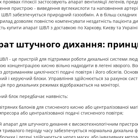
х проявах гіпоксії застосовують апарат вентиляції легенів, пре
ення пристрою - виведення вуглекислоти та наповнення артері
в ШВЛ забезпечується природний газообмін. А в більш складни
рилад дозволяє повністю компенсувати нездатність пацієнта д
ть купити апарат ШВЛ з доставкою по Харкову, Києву та Україні 
рат штучного дихання: принц
ВЛ - це пристрій для підтримки роботи дихальної системи люди
ою концентрацією кисню вільно надходити в легені хворого. Вон
з дотриманням циклічності подачі повітря і його обсягів. Осн
ий і керуючий блоки. Управління здійснюється за рахунок систе
ія про дихальних режимах відображається на моніторі.
ий блок передбачає наявність:
вітряних балонів для стисненого кисню або централізованої маг
мпресора або централізованої подачі стисненого повітря;
й апарат для штучного дихання є високотехнологічним пристро
 тривалого періоду часу забезпечується нормальна дихальна фун
бронхи і легені здійснюється через маску, або інвазивних метод