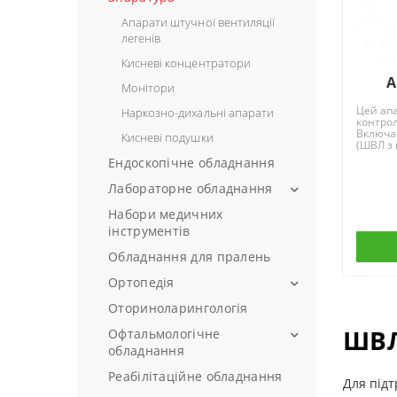
Динамометри
Пінцети
Лампи для сушки гелю, гель-
Апарати штучної вентиляції
Електрокардіографи
лаків
Щипці
легенів
Пульсоксиметри
Насадки для апаратного
Кисневі концентратори
манікюру та педикюру
УЗД
А
Монітори
Цей ап
Наркозно-дихальні апарати
контро
Включає
Кисневі подушки
(ШВЛ з
тиском),
Ендоскопічне обладнання
Лабораторне обладнання
Набори медичних
Мікроскопи (GRANUM)
інструментів
Термостати
Обладнання для пралень
Центрифуги
Ортопедія
Цифрові відеокамери для
мікроскопів
Оториноларингологія
Бандажі
Шафи витяжні ШВР
ШВЛ
Бандажі для голеностопа
Офтальмологічне
обладнання
Бандажі для колін
Реабілітаційне обладнання
Офтальмоскопи
Бандажі на зап'ясті
Для підт