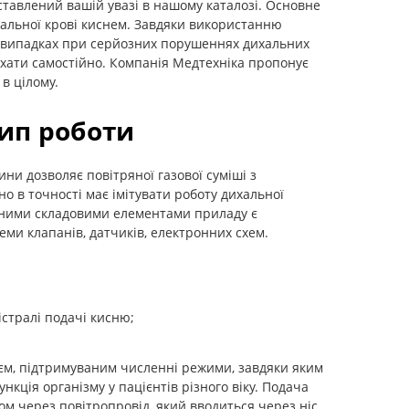
дставлений вашій увазі в нашому каталозі. Основне
альної крові киснем. Завдяки використанню
х випадках при серйозних порушеннях дихальних
ихати самостійно. Компанія Медтехніка пропонує
в цілому.
ип роботи
ни дозволяє повітряної газової суміші з
о в точності має імітувати роботу дихальної
овними складовими елементами приладу є
ми клапанів, датчиків, електронних схем.
істралі подачі кисню;
єм, підтримуваним численні режими, завдяки яким
кція організму у пацієнтів різного віку. Подача
ом через повітропровід, який вводиться через ніс