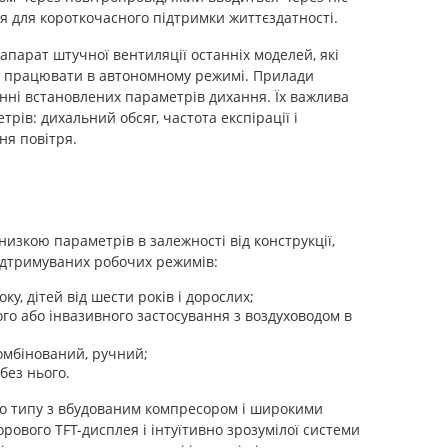
я для короткочасного підтримки життєздатності.
апарат штучної вентиляції останніх моделей, які
ні працювати в автономному режимі. Прилади
ні встановлених параметрів дихання. Їх важлива
ів: дихальний обсяг, частота експірації і
ня повітря.
низкою параметрів в залежності від конструкції,
ідтримуваних робочих режимів:
ку, дітей від шести років і дорослих;
го або інвазивного застосування з воздуховодом в
омбінований, ручний;
без нього.
го типу з вбудованим компресором і широкими
ового TFT-дисплея і інтуїтивно зрозумілої системи