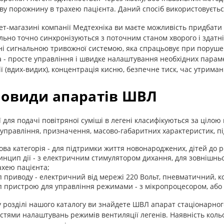
ву порожнину в трахею пацієнта. Даний спосіб використовуєтьс
ет-магазині компанії Медтехніка ви маєте можливість придбати 
ьно точно синхронізуються з поточним станом хворого і здат
і сигнальною тривожної системою, яка спрацьовує при порушен
 - просте управління і швидке налаштування необхідних параметр
ії (вдих-видих), концентрація кисню, безпечне тиск, час утриман
новиди апаратів ШВЛ
 для подачі повітряної суміші в легені класифікуються за цілою 
управління, призначення, масово-габаритних характеристик, п
кова категорія - для підтримки життя новонароджених, дітей до ро
инцип дії - з електричним стимулятором дихання, для зовнішньо
ахею пацієнта;
п приводу - електричний від мережі 220 Вольт, пневматичний, к
п пристрою для управління режимами - з мікропроцесором, або 
 розділі нашого каталогу ви знайдете ШВЛ апарат стаціонарно
тями налаштувань режимів вентиляції легенів. Наявність кольор