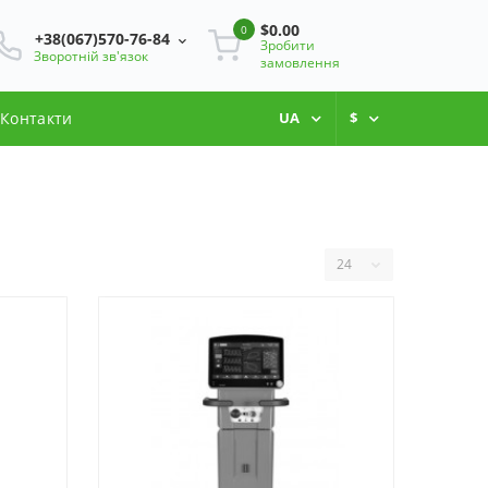
$0.00
0
+38(067)570-76-84
Зробити
Зворотній зв'язок
замовлення
Контакти
UA
$