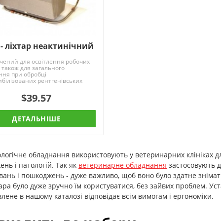
 - ліхтар неактинічний
чений для освітлення робочих
а також для загального
ння при обробці
білізованих рентгенівських
лів. Розрахований на ..
$39.57
ДЕТАЛЬНІШЕ
логічне обладнання використовують у ветеринарних клініках дл
нь і патологій. Так як
ветеринарне обладнання
застосовують дл
ань і пошкоджень - дуже важливо, щоб воно було здатне знімати
ра було дуже зручно їм користуватися, без зайвих проблем. Уст
лене в нашому каталозі відповідає всім вимогам і ергономіки.