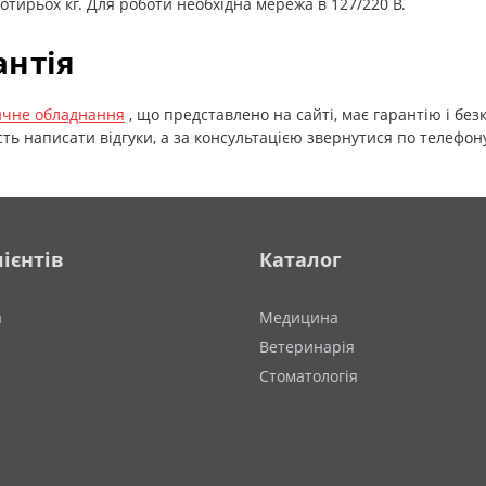
отирьох кг. Для роботи необхідна мережа в 127/220 В.
антія
чне обладнання
, що представлено на сайті, має гарантію і без
ть написати відгуки, а за консультацією звернутися по телефону
ієнтів
Каталог
а
Медицина
Ветеринарія
Стоматологія