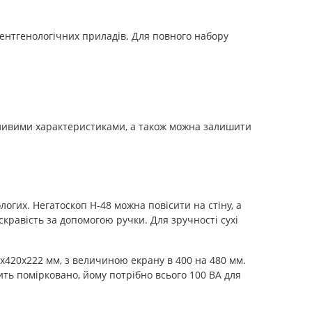
ентгенологічних приладів. Для повного набору
жливими характеристиками, а також можна залишити
логих. Негатоскоп Н-48 можна повісити на стіну, а
равість за допомогою ручки. Для зручності сухі
00х420х222 мм, з величиною екрану в 400 на 480 мм.
ь помірковано, йому потрібно всього 100 ВА для