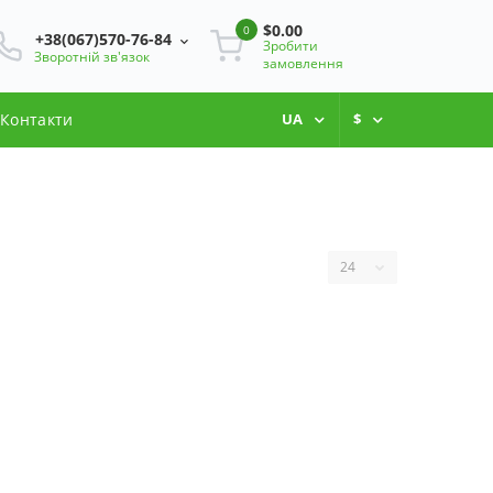
$0.00
0
+38(067)570-76-84
Зробити
Зворотній зв'язок
замовлення
Контакти
UA
$