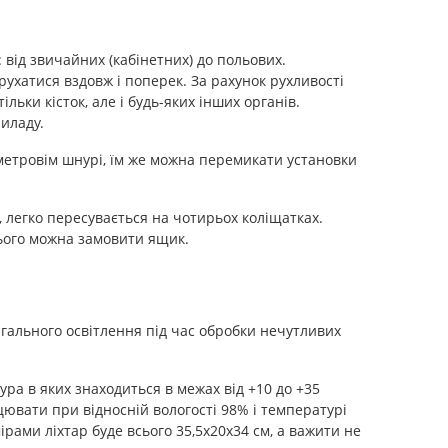
від звичайних (кабінетних) до польових.
рухатися вздовж і поперек. За рахунок рухливості
льки кісток, але і будь-яких інших органів.
иладу.
етровім шнурі, їм же можна перемикати установки
 легко пересувається на чотирьох коліщатках.
нього можна замовити ящик.
гального освітлення під час обробки нечутливих
ра в яких знаходиться в межах від +10 до +35
ацювати при відносній вологості 98% і температурі
ірами ліхтар буде всього 35,5х20х34 см, а важити не