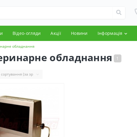
и
Відео-огляди
Акції
Новини
Інформація
инарне обладнання
теринарне обладнання