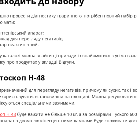
входить до набору
шно провести діагностику тваринного, потрібен повний набір р
о мати:
нтгенівський апарат;
илад для перегляду негативів;
хтар неактинічний.
 каталозі можна знайти ці прилади і ознайомитися з усіма ва
ку про продуктах у вкладці Відгуки.
тоскоп Н-48
ризначений для перегляду негативів, причому як сухих, так і во
користовувати, встановивши на площині. Можна регулювати яск
фіксуються спеціальними зажимами.
оп Н-48
буде важити не більше 10 кг, а за розмірами - усього 6
апарат з двома люмінесцентними лампами буде споживати досит