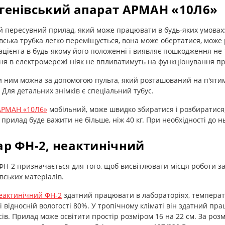
генівський апарат АРМАН «10Л6»
 пересувний прилад, який може працювати в будь-яких умовах: 
вська трубка легко переміщується, вона може обертатися, може 
ацієнта в будь-якому його положенні і виявляє пошкодження не ті
я в електромережі ніяк не впливатимуть на функціонування пр
 ним можна за допомогою пульта, який розташований на п'ятим
 Для детальних знімків є спеціальний тубус.
АРМАН «10Л6»
мобільний, може швидко збиратися і розбиратися,
прилад буде важити не більше, ніж 40 кг. При необхідності до 
ар ФН-2, неактинічний
Н-2 призначається для того, щоб висвітлювати місця роботи за
вських матеріалів.
неактинічний ФН-2
здатний працювати в лабораторіях, температу
 і відносній вологості 80%. У тропічному кліматі він здатний пр
сів. Прилад може освітити простір розміром 16 на 22 см. За розм