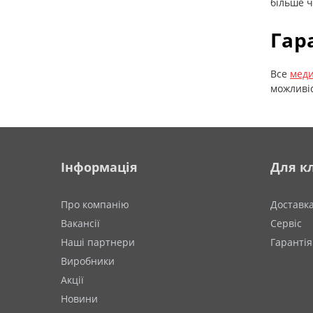
більше ч
Гар
Все
меди
можливіс
Інформація
Для кл
Про компанію
Доставк
Вакансії
Сервіс
Наші партнери
Гарантія
Виробники
Акції
Новини