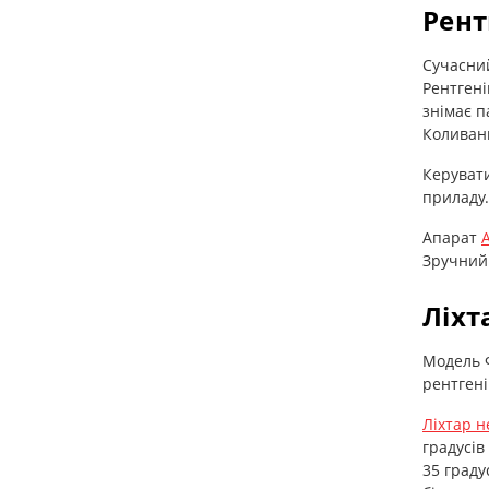
Рент
Сучасний
Рентгені
знімає п
Коливанн
Керувати
приладу.
Апарат
Зручний 
Ліхт
Модель Ф
рентгені
Ліхтар 
градусів
35 граду