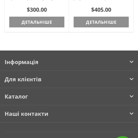
комплектується гідравлічним
раковиною із вбудованою
підйомником. Підлокітники
сантехнікою та силіконовим
$300.00
$405.00
пласти..
підголів..
ДЕТАЛЬНІШЕ
ДЕТАЛЬНІШЕ
Інформація
Для клієнтів
Каталог
Наші контакти