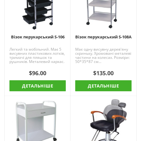
Візок перукарський S-106
Візок перукарський S-108А
Легкий та мобільний. Має 5
Має одну висувну дерев'яну
висувних пластикових лотків,
скриньку. Хромовані металеві
тримачі для пляшок та
частини на колесах. Розміри:
рушників. Металевий каркас.
50*35*87 см...
Колір чорний.Габаритні
розміри (ДхШхВ): 39 х..
$96.00
$135.00
ДЕТАЛЬНІШЕ
ДЕТАЛЬНІШЕ