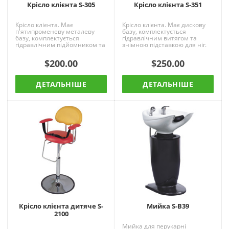
Крісло клієнта S-305
Крісло клієнта S-351
Крісло клієнта. Має
Крісло клієнта. Має дискову
п'ятипроменеву металеву
базу, комплектується
базу, комплектується
гідравлічним витягом та
гідравлічним підйомником та
знімною підставкою для ніг.
знімною підставкою для ніг.
Оббивка -
Оббивка -
шкірозамінник.Габаритні
$200.00
$250.00
шкірозамінник.Габар..
розміри (ДхШхВ)..
ДЕТАЛЬНІШЕ
ДЕТАЛЬНІШЕ
Крісло клієнта дитяче S-
Мийка S-B39
2100
Мийка для перукарні