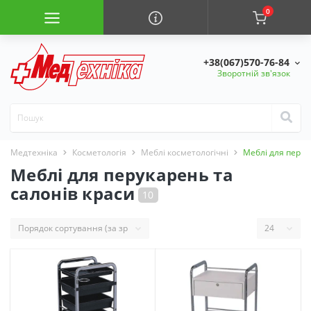
0
+38(067)570-76-84
Зворотній зв'язок
Медтехніка
Косметологія
Меблі косметологічні
Меблі для перук
Меблі для перукарень та
салонів краси