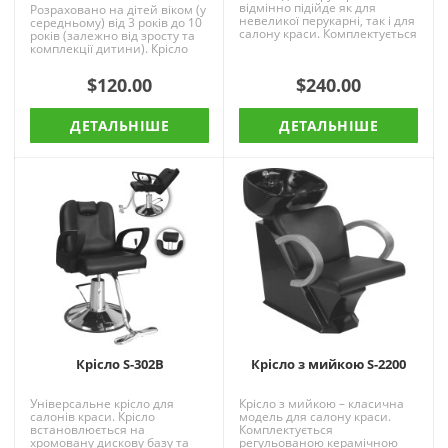
відмінно підійде як для
Розраховано на дітей віком (у
невеликої перукарні, так і для
середньому) від 3 років до 10
салону краси. Комплектується
років (залежно від зросту та
регульованою керамічною
комплекції дитини). Крісло
раковиною (чорного або..
оснащене підлокітниками та
пі..
$120.00
$240.00
ДЕТАЛЬНІШЕ
ДЕТАЛЬНІШЕ
Крісло S-302B
Крісло з мийкою S-2200
Універсальне крісло для
Крісло з мийкою – класична
салонів краси. Крісло
модель для салону краси.
встановлюється на
Комплектується
хромовану дискову базу та
регульованою керамічною