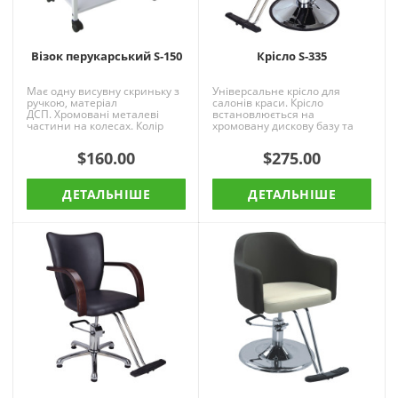
Візок перукарський S-150
Крісло S-335
Має одну висувну скриньку з
Універсальне крісло для
ручкою, матеріал
салонів краси. Крісло
ДСП. Хромовані металеві
встановлюється на
частини на колесах. Колір
хромовану дискову базу та
білий. Розміри: 64*42*79 см...
комплектується гідравлічним
підйомником. Регульований
$160.00
$275.00
по вис..
ДЕТАЛЬНІШЕ
ДЕТАЛЬНІШЕ