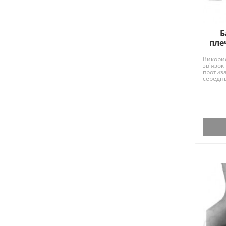
Б
пле
Викорис
зв'язок
протиза
середн
дизайн, 