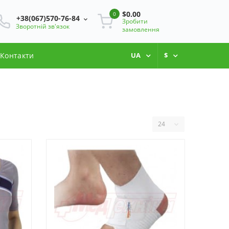
$0.00
0
+38(067)570-76-84
Зробити
Зворотній зв'язок
замовлення
Контакти
UA
$