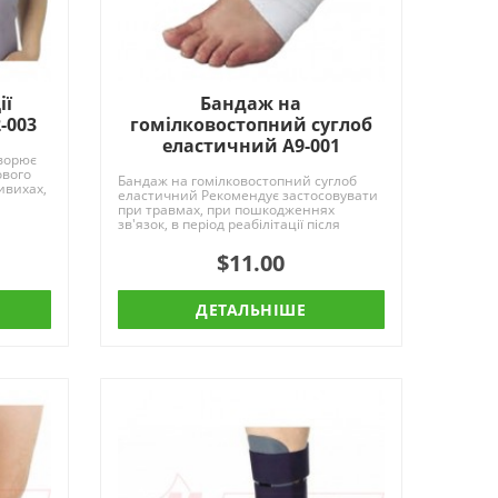
ії
Бандаж на
-003
гомілковостопний суглоб
еластичний A9-001
ворює
ового
Бандаж на гомілковостопний суглоб
ивихах,
еластичний Рекомендує застосовувати
при травмах, при пошкодженнях
зв'язок, в період реабілітації після
гіпсової пов'..
$11.00
ДЕТАЛЬНІШЕ