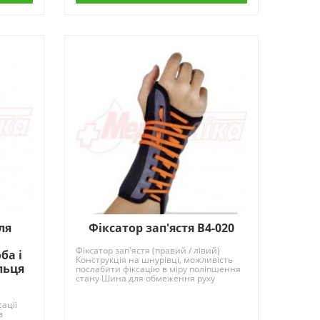
ля
Фіксатор зап'ястя B4-020
Фіксатор зап'ястя (правий / лівий)
ба і
Конструкція на шнурівці, можливість
льця
послабити фіксацію в міру поліпшення
стану Шина для обмеження руху
Застосовуєть..
ації
в