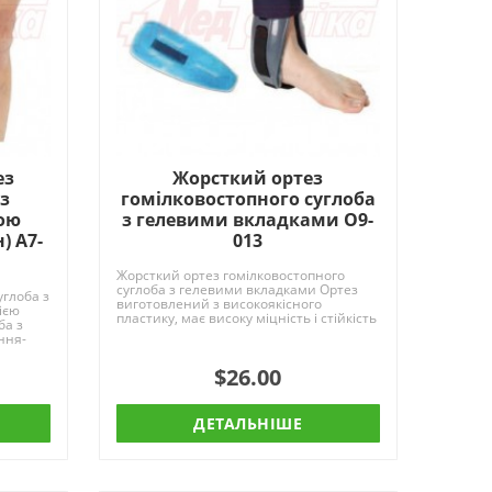
ез
Жорсткий ортез
 з
гомілковостопного суглоба
ою
з гелевими вкладками O9-
) A7-
013
Жорсткий ортез гомілковостопного
суглоба з гелевими вкладками Ортез
углоба з
виготовлений з високоякісного
ією
пластику, має високу міцність і стійкість
ба з
до механіч..
ння-
$26.00
ДЕТАЛЬНІШЕ