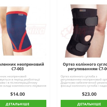
оленник неопреновий
Ортез колінного сугл
C7-003
регулюванням C7-0
нник неопреновий
Ортез колінного суглоба з
вується в період реабілітації
регулюванням неопреновий ор
равм і в післяопераційному
Додатково забезпечений ремен
, в складі комплексного лікування
фіксації колінного суглоба і надк
озах і ..
а також ребрами ..
$14.00
$23.00
ДЕТАЛЬНІШЕ
ДЕТАЛЬНІШЕ