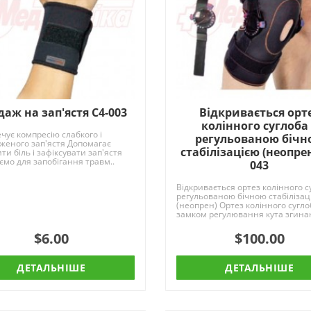
аж на зап'ястя C4-003
Відкривається орт
колінного суглоба
чує компресію слабкого і
регульованою бічн
женого зап'ястя Допомагає
стабілізацією (неопрен
и біль і зафіксувати зап'ястя
ємо для запобігання травм..
043
Відкривається ортез колінного с
регульованою бічною стабілізац
(неопрен) Ортез колінного сугло
замком регулювання кута згина
розгина..
$6.00
$100.00
ДЕТАЛЬНІШЕ
ДЕТАЛЬНІШЕ