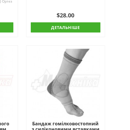
) Ортез
$28.00
ДЕТАЛЬНІШЕ
ного
Бандаж гомілковостопний
ням
з силіконовими вставками