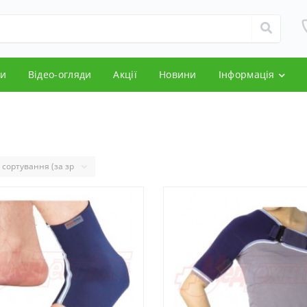
и
Відео-огляди
Акції
Новини
Інформація