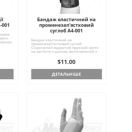
ії
Бандаж еластичний на
-001
променезап'ястковий
суглоб A4-001
ворює
ового
Бандаж еластичний на
ивихах,
променезап'ястковий суглоб
Скорочений відкритий пружний ортез
на зап'ястя з шиною, виготовлений з
м'якого еластичного матеріалу У..
$11.00
ДЕТАЛЬНІШЕ