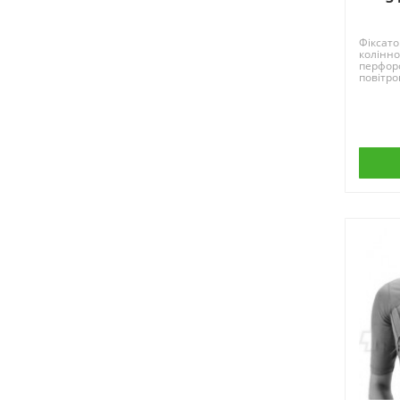
Фіксато
колінн
перфор
повітро
матеріа