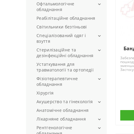
Офтальмологічне
обладнання
Реабілітаційне обладнання
Офтальмоскопи
Світильники безтіньові
Спеціалізований одяг і
взуття
Банд
Стерилізаційне та
Медичні халати
дезінфекційні обладнання
Спеціалізоване взуття
Забезпе
пошкод
Устаткування для
Автоклави
зменшит
Спеціалізований одяг жіночий
травматології та ортопедії
Застосу
Автоклави на 18 літрів
Спеціалізований одяг
Фізіотерапевтичне
чоловічий
Автоклави на 23 літри
обладнання
Бікси медичні
Хірургія
Інгалятори (небулайзери)
Бактерицидні лампи
Апарати Дарсонваль
Акушерство та гінекологія
Камери КДЕ
Опромінювачі
Анатомічне обладнання
Акушерсько-гінекологічний
Кип'ятильники дезінфекційні
інструментарій
Лікарняне обладнання
Стерилізатори сухожарові
Гінекологічні крісла
Рентгенологічне
Ваги для новонароджених
повітряні
обладнання