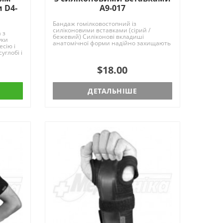
 D4-
A9-017
Бандаж гомілковостопний із
силіконовими вставками (сірий /
 з
бежевий) Силіконові вкладиші
уки
анатомічної форми надійно захищають
сію і
медіальну і латеральну кіс..
углобі і
$18.00
ДЕТАЛЬНІШЕ