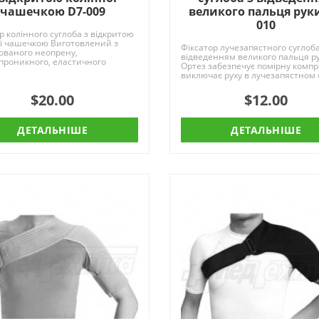
чашечкою D7-009
великого пальця руки
010
р колінного суглоба з відкритою
ої чашечкою Виготовлений з
Фіксатор лучезапястного суглоба
ованого неопрену,
відведенням великого пальця р
проникного, еластичного
Ортез забезпечує помірну компре
лу, що володіє з..
виключає руху в лучезапястном с
суглоб..
$20.00
$12.00
ДЕТАЛЬНІШЕ
ДЕТАЛЬНІШЕ