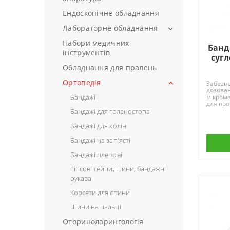
Динамометри
Пінцети
Лампи для сушки гелю, гель-
Ендоскопічне обладнання
Апарати штучної вентиляції
Електрокардіографи
лаків
Щипці
легенів
Лабораторне обладнання
Пульсоксиметри
Насадки для апаратного
Кисневі концентратори
Набори медичних
Мікроскопи (GRANUM)
манікюру та педикюру
УЗД
Банд
Монітори
інструментів
сугл
Термостати
Наркозно-дихальні апарати
Обладнання для пралень
Центрифуги
Кисневі подушки
Ортопедія
Забезпе
Цифрові відеокамери для
дозован
мікроскопів
Бандажі
мікром
для про
Шафи витяжні ШВР
м'язів п
Бандажі для голеностопа
Бандажі для колін
Бандажі на зап'ясті
Бандажі плечові
Гіпсові тейпи, шини, бандажні
рукава
Корсети для спини
Шини на пальці
Оториноларингологія