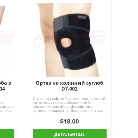
оба з
Ортез на колінний суглоб
04
D7-002
Ортез на колінний суглоб неопреновий
тез
ортез Додатково забезпечений
ями для
ременями для фіксації колінного
олінка,
суглоба і надколінка Для профілактики
травм і захвор..
$18.00
ДЕТАЛЬНІШЕ