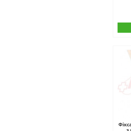
Запасні частини для
стоматологічних установок
Фікс
з