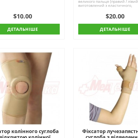
великого пальця (правий / лівий
виготовлений з еластичного,
дихаючого мат..
$10.00
$20.00
ДЕТАЛЬНІШЕ
ДЕТАЛЬНІШЕ
атор колінного суглоба
Фіксатор лучезапяст
 відкритою колінної
суглоба з відведен