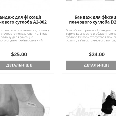
андаж для фіксації
Бандаж для фіксац
чового суглоба A2-002
плечового суглоба D2
товується при вивихах, розтягу
М'який неопреновий бандаж ст
 плечового пояса, ключиці і має
термо-компресію в області плеч
пальну дію і фіксацію
суглоба Використовується при в
ього ступеня Універсальний
розтягу зв'язок плечового пояса,
під..
ключиці і..
$25.00
$24.00
ДЕТАЛЬНІШЕ
ДЕТАЛЬНІШЕ