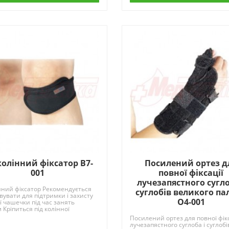
колінний фіксатор B7-
Посилений ортез д
001
повної фіксації
лучезапястного сугло
нний фіксатор Рекомендується
суглобів великого па
вувати для підтримки і захисту
O4-001
ї чашечки під час занять
 Кріпиться під колінної
ю і пр..
Посилений ортез для повної фікс
лучезапястного суглоба і суглобі