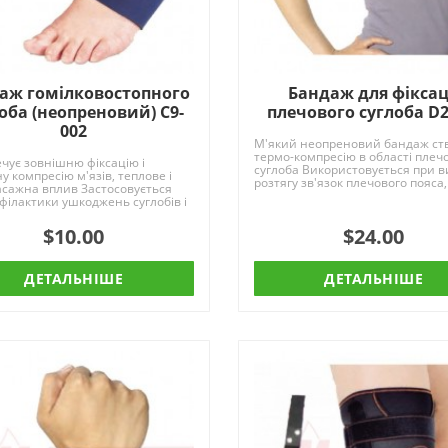
аж гомілковостопного
Бандаж для фіксац
оба (неопреновий) C9-
плечового суглоба D2
002
М'який неопреновий бандаж ст
термо-компресію в області плеч
чує зовнішню фіксацію і
суглоба Використовується при в
у компресію м'язів, теплове і
розтягу зв'язок плечового пояса,
асажна вплив Застосовується
ключиці і..
філактики ушкоджень суглобів і
ри..
$10.00
$24.00
ДЕТАЛЬНІШЕ
ДЕТАЛЬНІШЕ