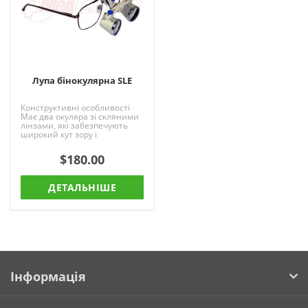
Лупа бінокулярна SLE
Конструктивні особливості
Має два окуляра зі скляними
лінзами, які забезпечують
широкий кут зору і
стереоскопічний ефект
спостереження.
$180.00
Ахроматические..
ДЕТАЛЬНІШЕ
Інформація