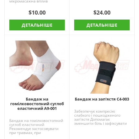
мікромасажна вплив
Застосовується для
профілактики ушкоджень
$10.00
$24.00
суглобів і м'язів при..
ДЕТАЛЬНІШЕ
ДЕТАЛЬНІШЕ
Бандаж на
Бандаж на зап'ястя C4-003
гомілковостопний суглоб
еластичний A9-001
Забезпечує компресію
слабкого і пошкодженого
зап'ястя Допомагає
Бандаж на гомілковостопний
зменшити біль і зафіксувати
суглоб еластичний
зап'ястя Застосуємо для
Рекомендує застосовувати
запобігання травм..
при травмах, при
пошкодженнях зв'язок, в