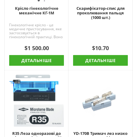
Крісло гінекологічне
Cкарифікатор-спис для
механічне КГ-1М
проколювання пальця
(1000 шт.)
Гінекологічне крісло - це
медичне пристосування, яке
застосовується в
гінекологічній практиці. Воно
повинно бути
багатофункціональним,
$1 500.00
$10.70
зручним і надій..
ДЕТАЛЬНІШЕ
ДЕТАЛЬНІШЕ
R35 Леза одноразові до
YD-170B Тримач лез низко