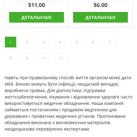
період реабілітації після
$11.00
$6.00
гіпсової пов'..
ДЕТАЛЬНІШЕ
ДЕТАЛЬНІШЕ
1
2
3
4
5
6
7
8
9
>
>|
Навіть при правильному способі життя організм може дати
збій. Виною можуть бути інфекції, нещасний випадок,
виробнича травма. Для діагностики, підтримки
життєзабезпечення, лікування і відновлення здоров'я часто
використовується медичне обладнання. Наша компанія
займається постачанням і продажем медтехніки для
державних і приватних медичних установ. Пропоноване
обладнання виконано з високоякісних матеріалів,
неодноразово перевірених експертами.