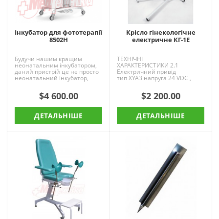
Інкубатор для фототерапії
Крісло гінекологічне
8502H
електричне КГ-1Е
Будучи нашим кращим
ТЕХНІЧНІ
неонатальним інкубатором,
ХАРАКТЕРИСТИКИ 2.1
даний пристрій це не просто
Електричний привід
неонатальний інкубатор,
тип XYA3 напруга 24 VDC ,
підключений до пристроїв
струм 6 А , максимальне
фототерапії. Складна і про..
навантаження 6000Н2.2 Н..
$4 600.00
$2 200.00
ДЕТАЛЬНІШЕ
ДЕТАЛЬНІШЕ