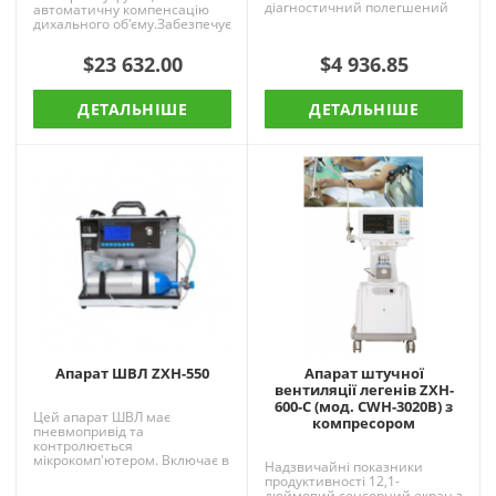
діагностичний полегшений
автоматичну компенсацію
переносний (пересувний)
дихального об'єму.Забезпечує
апарат 10Л6, універсального
високоточний об'єм на виході
призначення, призначен..
до 20 мл.Наркозний а..
$23 632.00
$4 936.85
ДЕТАЛЬНІШЕ
ДЕТАЛЬНІШЕ
Апарат ШВЛ ZXH-550
Апарат штучної
вентиляції легенів ZXH-
600-C (мод. CWH-3020B) з
Цей апарат ШВЛ має
компресором
пневмопривід та
контролюється
мікрокомп'ютером. Включає в
Надзвичайні показники
себе наступні функції: IPPV
продуктивності 12,1-
(ШВЛ з переміжним
дюймовий сенсорний екран з