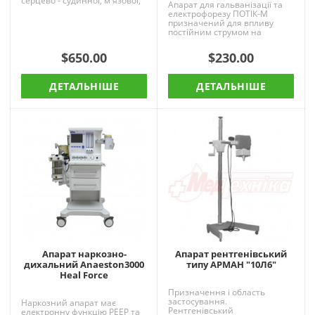
серцево - судинної, м'язової,
Апарат для гальванізації та
зубощелепної системи і
електрофорезу ПОТІК-М
шкіри. Застосовують апарат в
призначений для впливу
неврол..
постійним струмом на
організм людини з
лікувальною і
$650.00
$230.00
профілактичною метою, а ..
ДЕТАЛЬНІШЕ
ДЕТАЛЬНІШЕ
Апарат наркозно-
Апарат рентгенівський
дихальний Anaeston3000
типу АРМАН "10Л6"
Heal Force
Призначення і область
застосування.
Наркозний апарат має
Рентгенівський
електронну функцію PEEP та