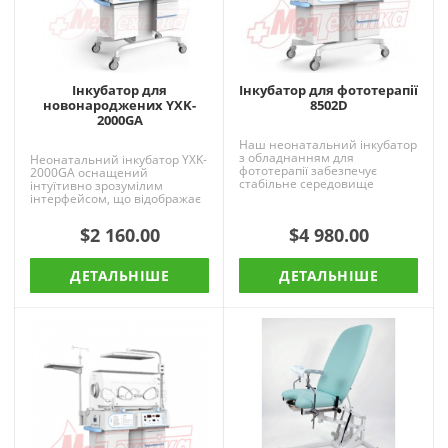
Інкубатор для
Інкубатор для фототерапії
новонароджених YXK-
8502D
2000GA
Наш неонатальний інкубатор
з обладнанням для
Неонатальний інкубатор YXK-
фототерапії забезпечує
2000GA оснащений
стабільне середовище
інтуїтивно зрозумілим
перебування
інтерфейсом, що відображає
новонароджених пацієнтів і
температуру, просунутою
забезпечує терапію най..
системою терморегуляції,
$2 160.00
$4 980.00
зручною ..
ДЕТАЛЬНІШЕ
ДЕТАЛЬНІШЕ