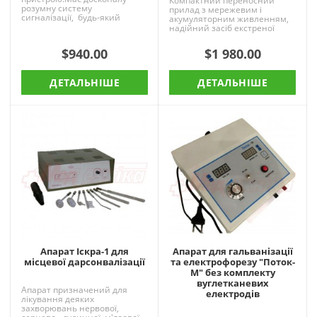
Компактний переносний
розумну систему
прилад з мережевим і
сигналізації, будь-який
акумуляторним живленням,
стандартний набір для
надійний засіб екстреної
внутрішньовенного
медичної допомоги,
вливання, відкал..
призначений для реанімації
$940.00
$1 980.00
та електроі..
ДЕТАЛЬНІШЕ
ДЕТАЛЬНІШЕ
Апарат Іскра-1 для
Апарат для гальванізації
місцевої дарсонвалізації
та електрофорезу "Поток-
М" без комплекту
вуглетканевих
Апарат призначений для
електродів
лікування деяких
захворювань нервової,