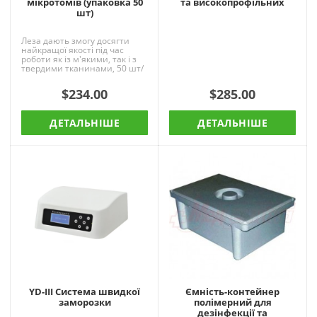
мікротомів (упаковка 50
та високопрофільних
шт)
Леза дають змогу досягти
найкращої якості під час
роботи як із м'якими, так і з
твердими тканинами, 50 шт/
уп.висока зручність у
роботі;відмова від нео..
$234.00
$285.00
ДЕТАЛЬНІШЕ
ДЕТАЛЬНІШЕ
YD-III Система швидкої
Ємність-контейнер
заморозки
полімерний для
дезінфекції та