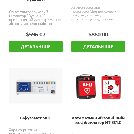
Характеристика
пристрою:Має досконалу
Опис: Ультразвуковий
розумну систему
інгалятор "Вулкан 1"
сигналізації, будь-який
призначений для отримання
стандартний набір для
лікарських аерозолів, що
внутрішньовенного
володіють високою здатністю
вливання, відкал..
проникати в легені.
$596.07
$860.00
Аерозольн..
ДЕТАЛЬНІШЕ
ДЕТАЛЬНІШЕ
Інфузомат МІ20
Автоматичний зовнішній
дефібрилятор NT-381.C
Характеристика
пристрою:Має досконалу