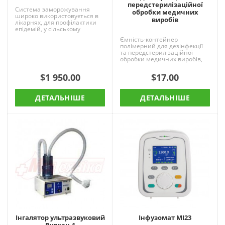
передстерилізаційної
Система заморожування
обробки медичних
широко використовується в
виробів
лікарнях, для профілактики
епідемій, у сільському
господарстві, лісовому
Ємність-контейнер
господарстві та інших
полімерний для дезінфекції
науково..
та передстерилізаційної
обробки медичних виробів,
опції: ЄДПО 1/3/5/10 л...
$1 950.00
$17.00
ДЕТАЛЬНІШЕ
ДЕТАЛЬНІШЕ
Інгалятор ультразвуковий
Інфузомат MI23
Вулкан-1