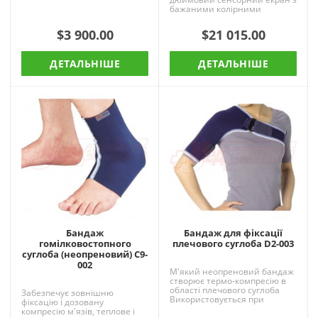
позитивним тиском), A/C (пі..
бажаними колірними
схемами Підтримка
дорослого і педіатричного
$3 900.00
$21 015.00
режимів вентиляції..
ДЕТАЛЬНІШЕ
ДЕТАЛЬНІШЕ
Бандаж
Бандаж для фіксації
гомілковостопного
плечового суглоба D2-003
суглоба (неопреновий) C9-
002
М'який неопреновий бандаж
створює термо-компресію в
області плечового суглоба
Забезпечує зовнішню
Використовується при
фіксацію і дозовану
вивихах, розтягу зв'язок
компресію м'язів, теплове і
плечового пояса, ключиці і..