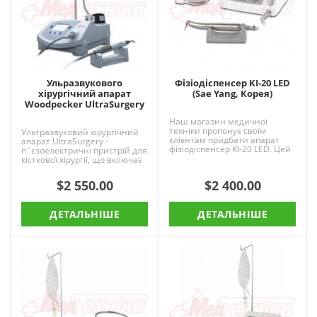
Ульразвукового
Фізіодіспенсер KI-20 LED
хірургічний апарат
(Sae Yang, Корея)
Woodpecker UltraSurgery
Наш магазин медичної
техніки пропонує своїм
Ультразвуковий хірургічний
клієнтам придбати апарат
апарат UltraSurgery -
фізіодіспенсер KI-20 LED. Цей
п`єзоелектричні пристрій для
прилад відрізняється
кісткової хірургії, що включає
унікальним поєднанням
в себе практику застосування
високої ..
в остеотомии..
$2 550.00
$2 400.00
ДЕТАЛЬНІШЕ
ДЕТАЛЬНІШЕ