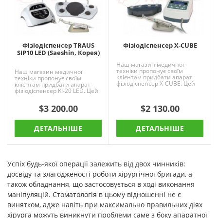
Фізіодіспенсер TRAUS
Фізіодіспенсер X-CUBE
SIP10 LED (Saeshin, Корея)
Наш магазин медичної
техніки пропонує своїм
Наш магазин медичної
клієнтам придбати апарат
техніки пропонує своїм
фізіодіспенсер X-CUBE. Цей
клієнтам придбати апарат
прилад відрізняється
фізіодіспенсер KI-20 LED. Цей
унікальним поєднанням
прилад відрізняється
високої яко..
унікальним поєднанням
$3 200.00
$2 130.00
високої ..
ДЕТАЛЬНІШЕ
ДЕТАЛЬНІШЕ
Успіх будь-якої операції залежить від двох чинників:
досвіду та злагодженості роботи хірургічної бригади, а
також обладнання, що застосовується в ході виконання
маніпуляцій. Стоматологія в цьому відношенні не є
винятком, адже навіть при максимально правильних діях
хірурга можуть виникнути проблеми саме з боку апаратної