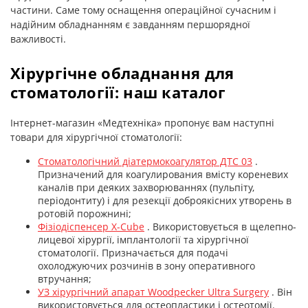
частини. Саме тому оснащення операційної сучасним і
надійним обладнанням є завданням першорядної
важливості.
Хірургічне обладнання для
стоматології: наш каталог
Інтернет-магазин «Медтехніка» пропонує вам наступні
товари для хірургічної стоматології:
Стоматологічний діатермокоагулятор ДТС 03
.
Призначений для коагулирования вмісту кореневих
каналів при деяких захворюваннях (пульпіту,
періодонтиту) і для резекції доброякісних утворень в
ротовій порожнині;
Фізіодіспенсер X-Cube
. Використовується в щелепно-
лицевої хірургії, імплантології та хірургічної
стоматології. Призначається для подачі
охолоджуючих розчинів в зону оперативного
втручання;
УЗ хірургічний апарат Woodpecker Ultra Surgery
. Він
використовується для остеопластики і остеотомії.