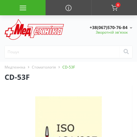
0
+38(067)570-76-84
Зворотній зв'язок
Медтехніка
Стоматологія
CD-53F
CD-53F