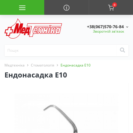
0
+38(067)570-76-84
Зворотній зв'язок
Медтехніка
Стоматологія
Ендонасадка Е10
Ендонасадка Е10