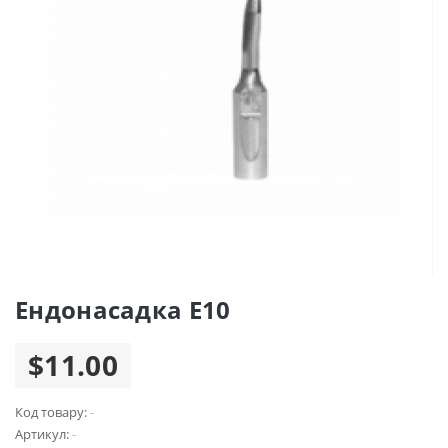
Ендонасадка Е10
$11.00
Код товару:
-
Артикул:
-