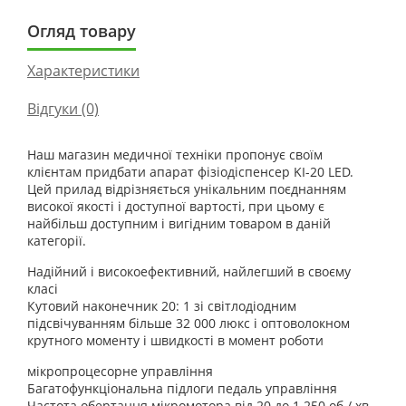
Огляд товару
Характеристики
Відгуки (0)
Наш магазин медичної техніки пропонує своїм
клієнтам придбати апарат фізіодіспенсер KI-20 LED.
Цей прилад відрізняється унікальним поєднанням
високої якості і доступної вартості, при цьому є
найбільш доступним і вигідним товаром в даній
категорії.
Надійний і високоефективний, найлегший в своєму
класі
Кутовий наконечник 20: 1 зі світлодіодним
підсвічуванням більше 32 000 люкс і оптоволокном
крутного моменту і швидкості в момент роботи
мікропроцесорне управління
Багатофункціональна підлоги педаль управління
Частота обертання мікромотора від 20 до 1 250 об / хв,