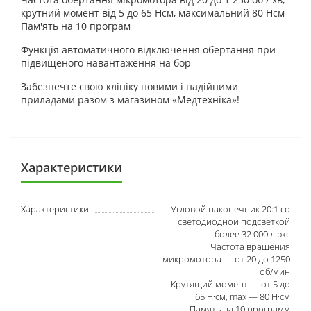
крутний момент від 5 до 65 Нсм, максимальний 80 Нсм
Пам'ять на 10 програм
Функція автоматичного відключення обертання при
підвищеного навантаження на бор
Забезпечте свою клініку новими і надійними
приладами разом з магазином «Медтехніка»!
Характеристики
Характеристики
Угловой наконечник 20:1 со
светодиодной подсветкой
более 32 000 люкс
Частота вращения
микромотора — от 20 до 1250
об/мин
Крутящий момент — от 5 до
65 Н·см, max — 80 Н·см
Память на 10 программ