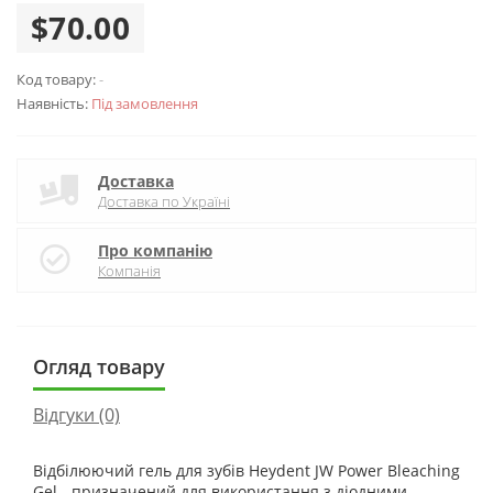
$70.00
Код товару:
-
Наявність:
Під замовлення
Доставка
Доставка по Україні
Про компанію
Компанія
Огляд товару
Відгуки (0)
Відбілюючий гель для зубів Heydent JW Power Bleaching
Gel - призначений для використання з діодними