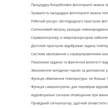
· Процедуру білірубінової фототерапії можна 
· Тривалість процедури фототерапії можна поп
· Робочий ресурс світлодіодного пристрою фот
· Силіконовий матрац захищає новонароджено
· Сервоконтролер із мікропроцесором забезпе
· Дисплей пристрою відображає задану темпер
· Система зволоження з сервоуправлінням незм
· Показники заданої та фактичної вологості в
· Зволоження холодною парою за допомогою ул
· Функція обмеження температури: не більше
· Функція самоконтролю, для перевірки відпо
· Аудіовізуальні сигнали оповіщення при вини
· Провідний сигналізатор, здатний оповістити 