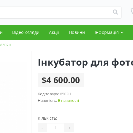
и
Відео-огляди
Акції
Новини
Інформація
ї 8502H
Інкубатор для фот
$4 600.00
Код товару:
8502H
Наявність:
В наявності
Кількість:
-
+