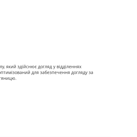
у, який здійснює догляд у відділеннях
 оптимізований для забезпечення догляду за
втяницю.