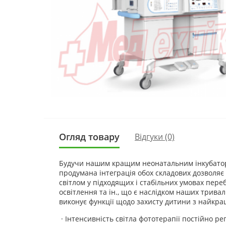
Огляд товару
Відгуки (0)
Будучи нашим кращим неонатальним інкубаторо
продумана інтеграція обох складових дозволяє
світлом у підходящих і стабільних умовах пере
освітлення та ін., що є наслідком наших трива
виконує функції щодо захисту дитини з найкр
· Інтенсивність світла фототерапії постійно р