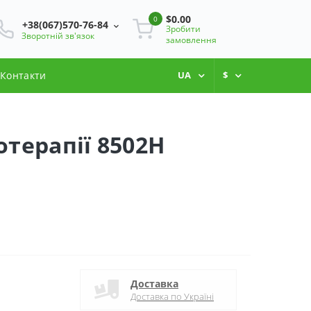
$0.00
0
+38(067)570-76-84
Зробити
Зворотній зв'язок
замовлення
Контакти
UA
$
отерапії 8502H
Доставка
Доставка по Україні