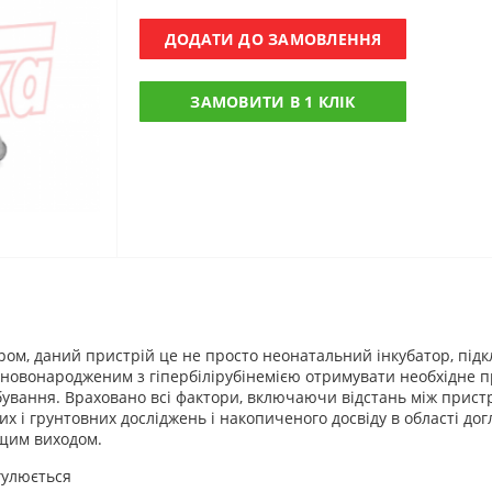
ДОДАТИ ДО ЗАМОВЛЕННЯ
ЗАМОВИТИ В 1 КЛІК
м, даний пристрій це не просто неонатальний інкубатор, підкл
 новонародженим з гіпербілірубінемією отримувати необхідне 
бування. Враховано всі фактори, включаючи відстань між пристр
лих і грунтовних досліджень і накопиченого досвіду в області д
ащим виходом.
егулюється