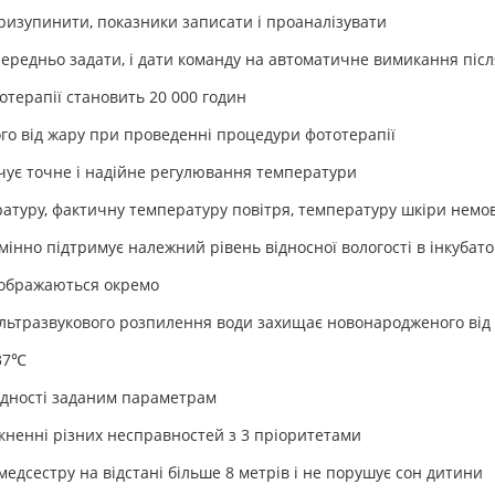
призупинити, показники записати і проаналізувати
ередньо задати, і дати команду на автоматичне вимикання піс
отерапії становить 20 000 годин
го від жару при проведенні процедури фототерапії
чує точне і надійне регулювання температури
атуру, фактичну температуру повітря, температуру шкіри немов
інно підтримує належний рівень відносної вологості в інкубат
ідображаються окремо
ьтразвукового розпилення води захищає новонародженого від 
 37℃
відності заданим параметрам
кненні різних несправностей з 3 пріоритетами
медсестру на відстані більше 8 метрів і не порушує сон дитини