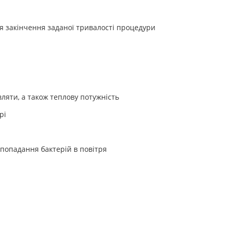
ля закінчення заданої тривалості процедури
ляти, а також теплову потужність
орі
попадання бактерій в повітря