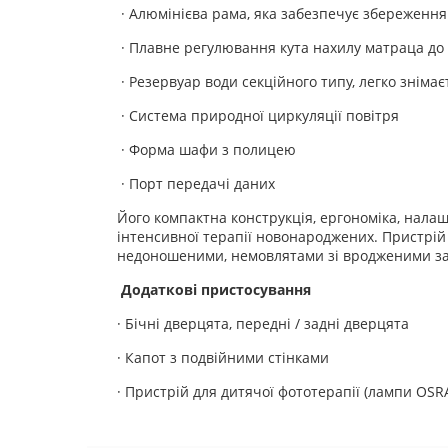
· Алюмінієва рама, яка забезпечує збереженн
· Плавне регулювання кута нахилу матраца до
· Резервуар води секційного типу, легко зніма
· Система природної циркуляції повітря
· Форма шафи з полицею
· Порт передачі даних
Його компактна конструкція, ергономіка, нала
інтенсивної терапії новонароджених. Пристрій 
недоношеними, немовлятами зі вродженими за
Додаткові пристосування
· Бічні дверцята, передні / задні дверцята
· Капот з подвійними стінками
· Пристрій для дитячої фототерапії (лампи OSR