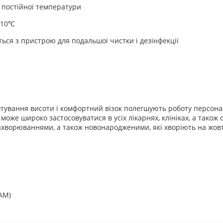
я постійної температури
 10℃
ється з пристрою для подальшої чистки і дезінфекції
штування висоти і комфортний візок полегшують роботу персонал
може широко застосовуватися в усіх лікарнях, клініках, а також
хворюваннями, а також новонародженими, які хворіють на жо
AM)