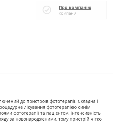
Про компанію
Компанія
ючений до пристроїв фототерапії. Складна і
процедурне лікування фототерапією синім
оями фототерапії та пацієнтом, інтенсивність
огляду за новонародженими, тому пристрій чітко