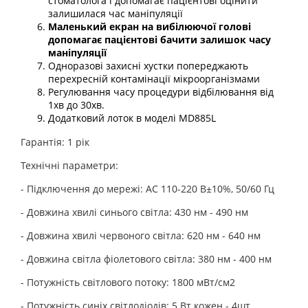
стоматолога і допомагає пацієнтові оцінити
залишилася час маніпуляції
Маленький екран на вибілюючої голові
допомагає пацієнтові бачити залишок часу
маніпуляції
Одноразові захисні хустки попереджають
перехресній контамінації мікроорганізмами
Регулювання часу процедури відбілювання від
1хв до 30хв.
Додатковий лоток в моделі MD885L
Гарантія: 1 рік
Технічні параметри:
- Підключення до мережі: АС 110-220 В±10%, 50/60 Гц
- Довжина хвилі синього світла: 430 нм - 490 нм
- Довжина хвилі червоного світла: 620 нм - 640 нм
- Довжина світла фіолетового світла: 380 нм - 400 нм
- Потужність світлового потоку: 1800 мВт/см2
- Потужність синіх світлодіодів: 5 Вт кожен - 4шт.