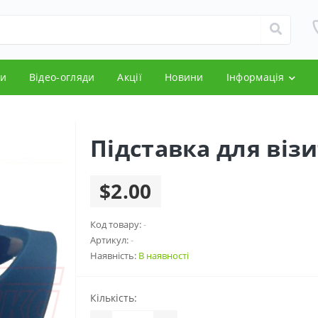
и
Відео-огляди
Акції
Новини
Інформація
Підставка для віз
$2.00
Код товару:
-
Артикул:
-
Наявність:
В наявності
Кількість: