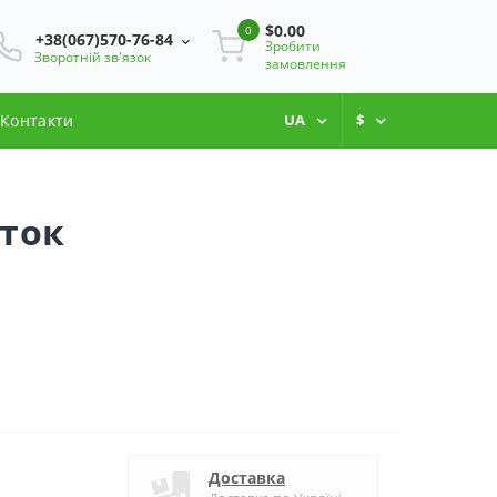
$0.00
0
+38(067)570-76-84
Зробити
Зворотній зв'язок
замовлення
Контакти
UA
$
иток
Доставка