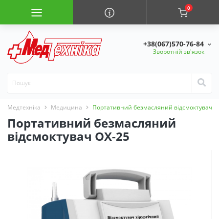
0
+38(067)570-76-84
Зворотній зв'язок
Медтехніка
Медицина
Портативний безмасляний відсмоктувач О
Портативний безмасляний
відсмоктувач ОХ-25