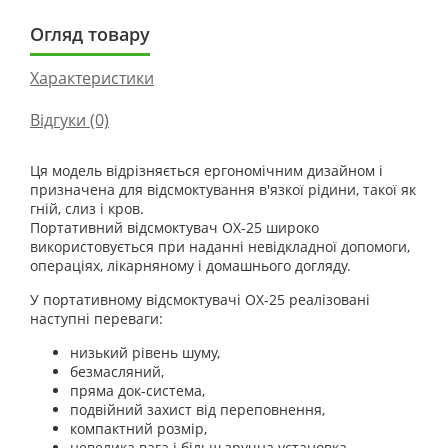
Огляд товару
Характеристики
Відгуки (0)
Ця модель відрізняється ергономічним дизайном і
призначена для відсмоктування в'язкої рідини, такої як
гній, слиз і кров.
Портативний відсмоктувач ОХ-25 широко
використовується при наданні невідкладної допомоги,
операціях, лікарняному і домашнього догляду.
У портативному відсмоктувачі ОХ-25 реалізовані
наступні переваги:
низький рівень шуму,
безмасляний,
пряма док-система,
подвійний захист від переповнення,
компактний розмір,
невелика вага і більш зручна установка,