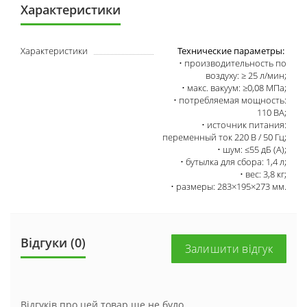
Характеристики
Характеристики
Технические параметры:
• производительность по
воздуху: ≥ 25 л/мин;
• макс. вакуум: ≥0,08 МПа;
• потребляемая мощность:
110 ВА;
• источник питания:
переменный ток 220 В / 50 Гц;
• шум: ≤55 дБ (А);
• бутылка для сбора: 1,4 л;
• вес: 3,8 кг;
• размеры: 283×195×273 мм.
Відгуки (0)
Залишити відгук
Відгуків про цей товар ще не було.