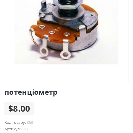
потенціометр
$8.00
Код товару:
863
Артикул:
863