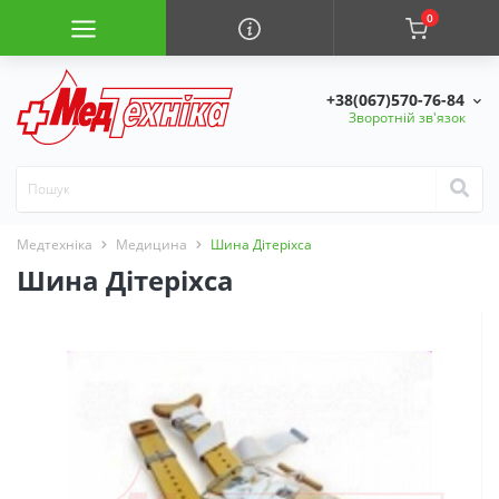
0
+38(067)570-76-84
Зворотній зв'язок
Медтехніка
Медицина
Шина Дітеріхса
Шина Дітеріхса