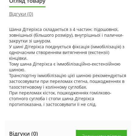
Огляд товару
Відгуки (0)
Шина Дітеріхса складається з 4 частин: підошовної,
зовнішньої (більшого розміру), внутрішньої і палички-
закрутки зі шнуром.
У шині Дітеріхса поєднується фіксація (іммобілізація) з
одночасним створенням витягнення (екстензіі)
кінцівки.
Тому шина Дітеріхса є іммобілізаційно-екстензійною
шиною.
Транспортну іммобілізацію цієї шиною рекомендується
застосовувати при переломах стегна, пошкодженнях в
тазостегновому і колінному суглобах.
При переломах кісток, пошкодженнях гомілково-
стопного суглоба і стопи шина Дітеріхса
протипоказана, і застосовувати її не слід.
Відгуки (0)