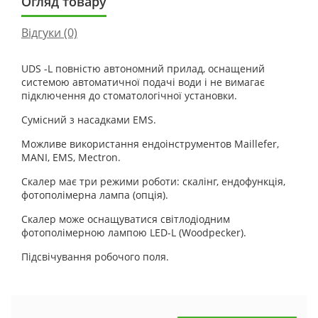
Огляд товару
Відгуки (0)
UDS -L повністю автономний прилад, оснащений
системою автоматичної подачі води і не вимагає
підключення до стоматологічної установки.
Сумісний з насадками EMS.
Можливе використання ендоінструментов Maillefer,
MANI, EMS, Mectron.
Скалер має три режими роботи: скалінг, ендофункція,
фотополімерна лампа (опція).
Скалер може оснащуватися світлодіодним
фотополімерною лампою LED-L (Woodpecker).
Підсвічування робочого поля.