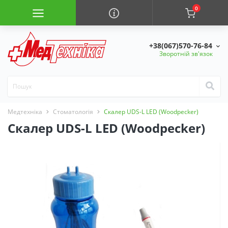
0
+38(067)570-76-84
Зворотній зв'язок
Медтехніка
Стоматологія
Скалер UDS-L LED (Woodpecker)
Скалер UDS-L LED (Woodpecker)