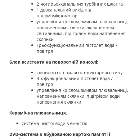
2 чотирьохканальних турбінних шланга
1 двоканальний вихід під
пневмомікромотор
управління кріслом, змивом плювальниці,
наповненням склянки, включенням
світильника, підігрівом води наповнення
склянки
Трьохфункціональний пістолет вода /
повітря
Блок асистента на поворотній консолі:
слюноотсос і пилосос ежекторного типу
3-х функціональний пістолет вода /
повітря
управління кріслом, змивом плювальниці,
наповненням склянки, підігрівом води
наповнення склянки
Керамічна плювальниця,
система чистої води з ємністю
DVD-система
з вбудованою картою пам'яті і