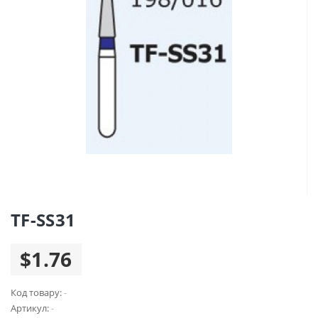
TF-SS31
$1.76
Код товару:
-
Артикул:
-