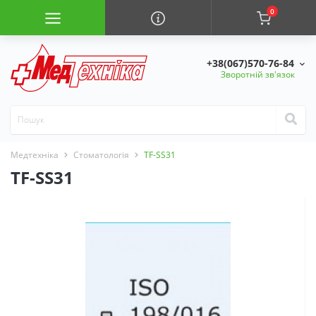
0
+38(067)570-76-84
Зворотній зв'язок
Медтехніка
Стоматологія
TF-SS31
TF-SS31