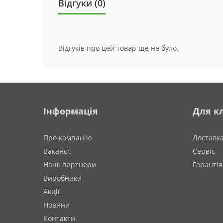
Відгуки (0)
Відгуків про цей товар ще не було.
Інформація
Для кл
Про компанію
Доставк
Вакансії
Сервіс
Наші партнери
Гарантія
Виробники
Акції
Новини
Контакти