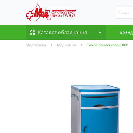
Каталог обладнання
Бренд
Медтехніка
Медицина
Тумба приліжкова С006