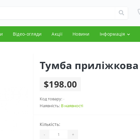
и
Відео-огляди
Акції
Новини
Інформація
Тумба приліжкова
$198.00
Код товару:
-
Наявність:
В наявності
Кількість:
-
+