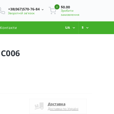
$0.00
0
+38(067)570-76-84
Зробити
Зворотній зв'язок
замовлення
Контакти
UA
$
 С006
Доставка
Доставка по Україні