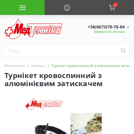
0
+38(067)570-76-84
Зворотній зв'язок
Медтехніка
Новини
Турнікет кровоспинний з алюмінієвим затиск
Турнікет кровоспинний з
алюмінієвим затискачем