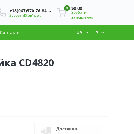
$0.00
0
+38(067)570-76-84
Зробити
Зворотній зв'язок
замовлення
Контакти
UA
$
йка CD4820
Доставка