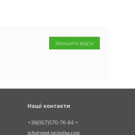
Залишити відгук
Наші контакти
+38(067)570-76-84
info@med-technika.com