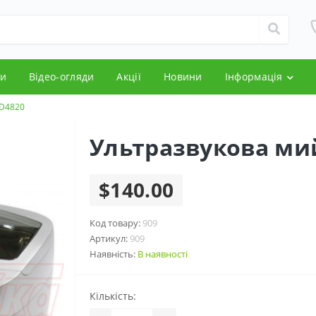
и
Відео-огляди
Акції
Новини
Інформація
CD4820
Ультразвукова ми
$140.00
Код товару:
909
Артикул:
909
Наявність:
В наявності
Кількість: