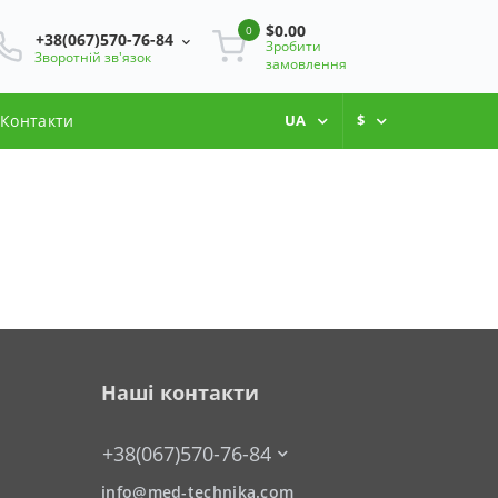
$0.00
0
+38(067)570-76-84
Зробити
Зворотній зв'язок
замовлення
Контакти
UA
$
Наші контакти
+38(067)570-76-84
info@med-technika.com