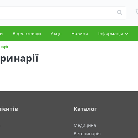
и
Відео-огляди
Акції
Новини
Інформація
нарії
ринарії
ієнтів
Каталог
а
Медицина
Ветеринарія