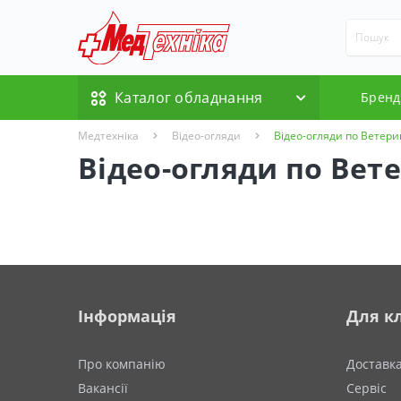
Каталог обладнання
Бренд
Медтехніка
Відео-огляди
Відео-огляди по Ветери
Відео-огляди по Вете
Інформація
Для кл
Про компанію
Доставк
Вакансії
Сервіс