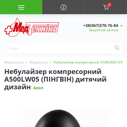
0
+38(067)570-76-84
Зворотній зв'язок
Медтехніка
Медицина
Небулайзер компресорний A500LW05 (ПІНГ
Небулайзер компресорний
A500LW05 (ПІНГВІН) дитячий
дизайн
Aeon