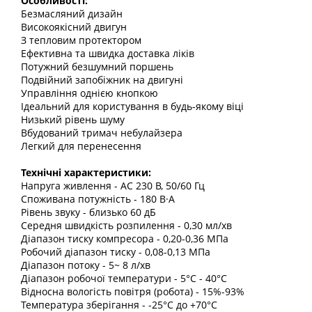
Особливості:
Безмасляний дизайн
Високоякісний двигун
З тепловим протектором
Ефективна та швидка доставка ліків
Потужний безшумний поршень
Подвійний запобіжник на двигуні
Управління однією кнопкою
Ідеальний для користування в будь-якому віці
Низький рівень шуму
Вбудований тримач небулайзера
Легкий для перенесення
Технічні характеристики:
Напруга живлення - АС 230 В, 50/60 Гц
Споживана потужність - 180 В·А
Рівень звуку - близько 60 дБ
Середня швидкість розпилення - 0,30 мл/хв
Діапазон тиску компресора - 0,20-0,36 МПа
Робочий діапазон тиску - 0,08-0,13 МПа
Діапазон потоку - 5~ 8 л/хв
Діапазон робочої температури - 5°С - 40°С
Відносна вологість повітря (робота) - 15%-93%
Температура зберігання - -25°С до +70°С